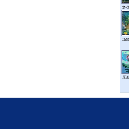
游
场
原