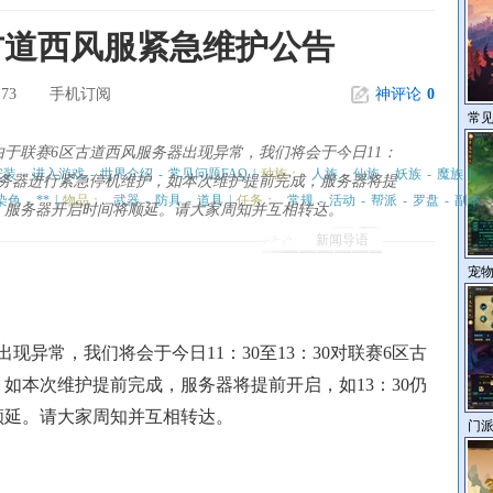
区古道西风服紧急维护公告
173
手机订阅
神评论
0
常见
赛6区古道西风服务器出现异常，我们将会于今日11：
安装
-
进入游戏
-
世界介绍
-
常见问题FAQ
|
种族：
人族
-
仙族
-
妖族
-
魔族
|
西风服务器进行紧急停机维护，如本次维护提前完成，服务器将提
染色
-
**
|
物品：
武器
-
防具
-
道具
|
任务：
常规
-
活动
-
帮派
-
罗盘
-
副本
|
毕，服务器开启时间将顺延。请大家周知并互相转达。
新闻导语
宠
异常，我们将会于今日11：30至13：30对联赛6区古
如本次维护提前完成，服务器将提前开启，如13：30仍
顺延。请大家周知并互相转达。
门