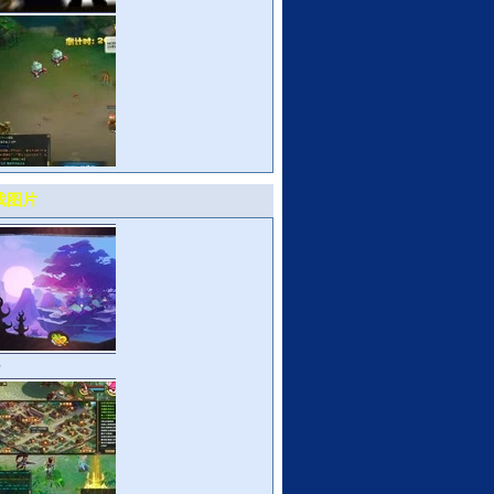
《QQ仙灵》APC
测视频
173新游尝鲜坊:《QQ
戏图片
灵》
>
景