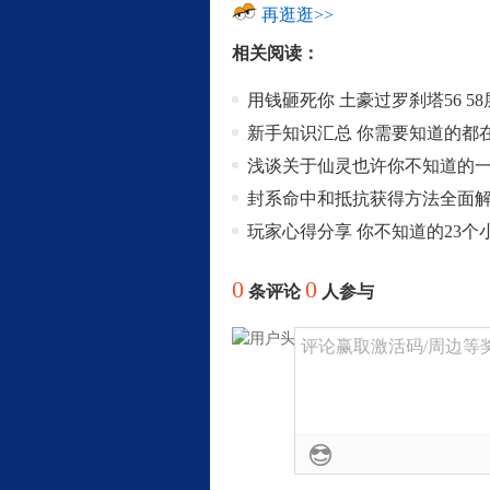
再逛逛>>
相关阅读：
用钱砸死你 土豪过罗刹塔56 5
新手知识汇总 你需要知道的都
浅谈关于仙灵也许你不知道的
封系命中和抵抗获得方法全面
玩家心得分享 你不知道的23个
0
0
条评论
人参与
评论赢取激活码/周边等奖励