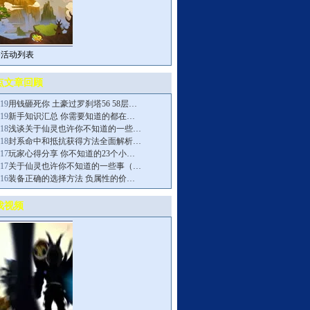
务活动列表
点文章回顾
-19
用钱砸死你 土豪过罗刹塔56 58层…
-19
新手知识汇总 你需要知道的都在…
-18
浅谈关于仙灵也许你不知道的一些…
-18
封系命中和抵抗获得方法全面解析…
-17
玩家心得分享 你不知道的23个小…
-17
关于仙灵也许你不知道的一些事（…
-16
装备正确的选择方法 负属性的价…
戏视频
>