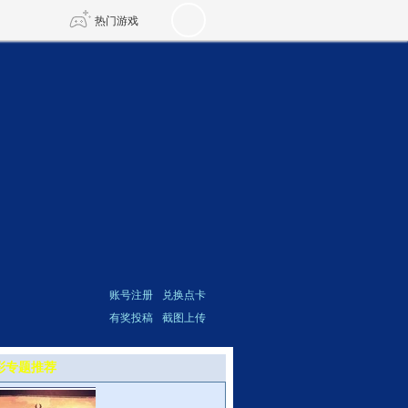
热门游戏
DNF
传奇4
剑网3旗舰版
新天龙八部
自由
诛仙世界
新仙侠5
账号注册
兑换点卡
有奖投稿
截图上传
彩专题推荐