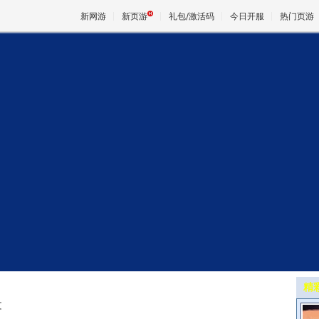
新网游
新页游
礼包/激活码
今日开服
热门页游
魔兽
天堂
王权与
精
文