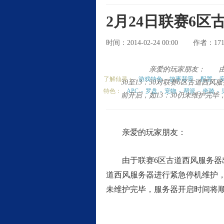
2月24日联赛6
时间：2014-02-24 00:00
17
作者：
亲爱的玩家朋友： 由于联
了解仙灵：
游戏特色
-
故事背景
-
配置
-
30至13：30对联赛6区古道
特色：
APC
-
罗盘
-
宠物
-
帮派
-
坐骑
-
前开启，如13：30仍未维护完
亲爱的玩家朋友：
由于联赛6区古道西风服务器出现
道西风服务器进行紧急停机维护，
未维护完毕，服务器开启时间将