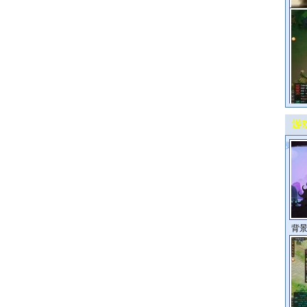
腾讯
内
17
游
仙
更多>
背